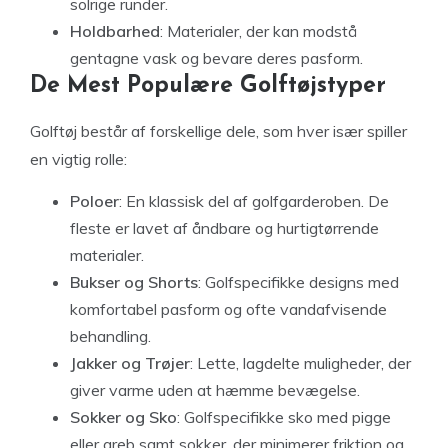
solrige runder.
Holdbarhed
: Materialer, der kan modstå
gentagne vask og bevare deres pasform.
De Mest Populære Golftøjstyper
Golftøj består af forskellige dele, som hver især spiller
en vigtig rolle:
Poloer
: En klassisk del af golfgarderoben. De
fleste er lavet af åndbare og hurtigtørrende
materialer.
Bukser og Shorts
: Golfspecifikke designs med
komfortabel pasform og ofte vandafvisende
behandling.
Jakker og Trøjer
: Lette, lagdelte muligheder, der
giver varme uden at hæmme bevægelse.
Sokker og Sko
: Golfspecifikke sko med pigge
eller greb samt sokker, der minimerer friktion og