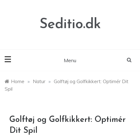
Skip
to
content
Seditio.dk
Menu
Home
»
Natur
»
Golftøj og Golfkikkert: Optimér Dit
Spil
Golftøj og Golfkikkert: Optimér
Dit Spil