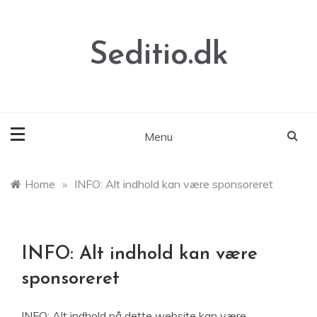
Skip
to
content
Seditio.dk
Menu
Home
»
INFO: Alt indhold kan være sponsoreret
INFO: Alt indhold kan være
sponsoreret
INFO: Alt indhold på dette website kan være