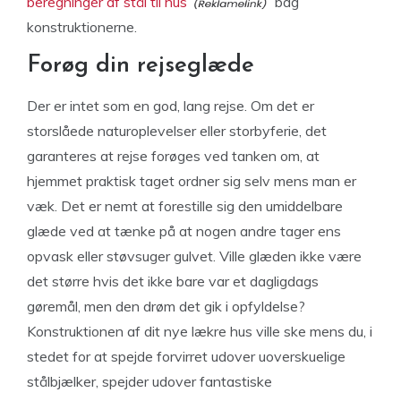
beregninger af stål til hus
bag
konstruktionerne.
Forøg din rejseglæde
Der er intet som en god, lang rejse. Om det er
storslåede naturoplevelser eller storbyferie, det
garanteres at rejse forøges ved tanken om, at
hjemmet praktisk taget ordner sig selv mens man er
væk. Det er nemt at forestille sig den umiddelbare
glæde ved at tænke på at nogen andre tager ens
opvask eller støvsuger gulvet. Ville glæden ikke være
det større hvis det ikke bare var et dagligdags
gøremål, men den drøm det gik i opfyldelse?
Konstruktionen af dit nye lækre hus ville ske mens du, i
stedet for at spejde forvirret udover uoverskuelige
stålbjælker, spejder udover fantastiske